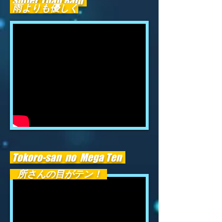
Softer Than Rain
雨よりも優しく
Tokoro-san no Mega Ten
所さんの目がテン！