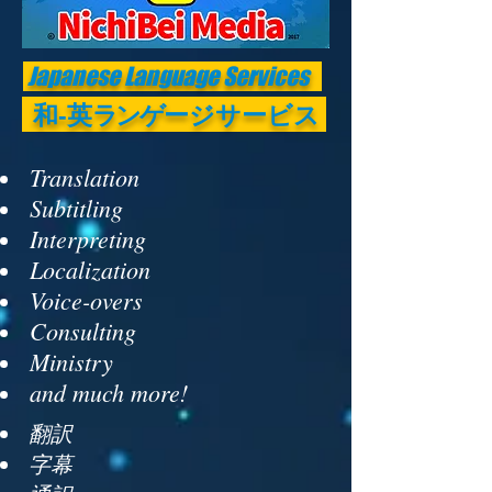
Japanese Language Services
和-英
ランゲ
ージサービス
Translation
Subtitling
Interpreting
Localization
Voice-overs
Consulting
Ministry
and much more!
翻訳
字幕