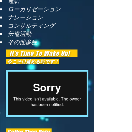
通訳
ローカリゼーション
ナレーション
コンサルティング
伝道活動
その他多種
It's Time To Wake Up!
今こそ目覚める時です！